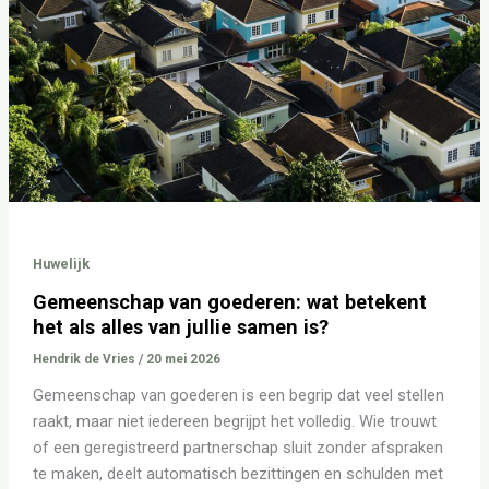
betekent
het
als
alles
van
jullie
samen
is?
Huwelijk
Gemeenschap van goederen: wat betekent
het als alles van jullie samen is?
Hendrik de Vries
/
20 mei 2026
Gemeenschap van goederen is een begrip dat veel stellen
raakt, maar niet iedereen begrijpt het volledig. Wie trouwt
of een geregistreerd partnerschap sluit zonder afspraken
te maken, deelt automatisch bezittingen en schulden met