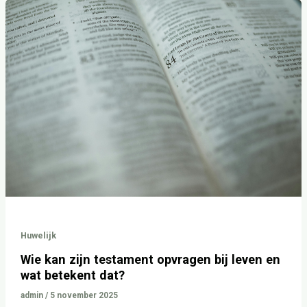
Wie
kan
zijn
testament
opvragen
bij
leven
en
wat
betekent
dat?
Huwelijk
Wie kan zijn testament opvragen bij leven en
wat betekent dat?
admin
/
5 november 2025