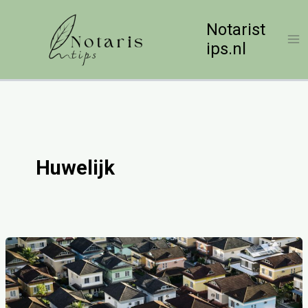
Ga
naar
Notarist
de
ips.nl
inhoud
Huwelijk
Gemeenschap
van
goederen:
wat