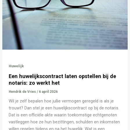
de
notaris:
zo
werkt
het
Huwelijk
Een huwelijkscontract laten opstellen bij de
notaris: zo werkt het
Hendrik de Vries
/
6 april 2026
Wil je zelf bepalen hoe jullie vermogen geregeld is als je
trouwt? Dan stel je een huwelijkscontract op bij de notaris.
Dat is een officiële akte waarin toekomstige echtgenoten
vastleggen hoe ze hun bezittingen, schulden en inkomsten
willen regelen tijdens en na het huwelijk. Wat is een