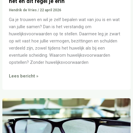
het en dit regel je erin
Hendrik de Vries
/
22 april 2026
Ga je trouwen en wil je zelf bepalen wat van jou is en wat
van jullie samen? Dan is het verstandig om
huwelijksvoorwaarden op te stellen. Daarmee leg je zwart
op wit vast hoe jullie vermogen, bezittingen en schulden
verdeeld zijn, zowel tijdens het huwelijk als bij een
eventuele scheiding. Waarom huwelijksvoorwaarden
opstellen? Zonder huwelijksvoorwaarden
Lees bericht »
Een
huwelijkscontract
laten
opstellen
bij