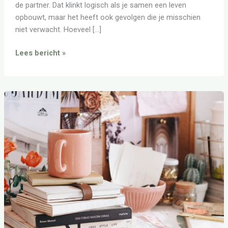
de partner. Dat klinkt logisch als je samen een leven
opbouwt, maar het heeft ook gevolgen die je misschien
niet verwacht. Hoeveel […]
Lees bericht »
Scheiding
boedel:
wat
gebeurt
er
met
alles
wat
jullie
samen
hadden?