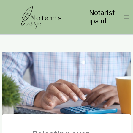
Ga
naar
Notarist
de
ips.nl
inhoud