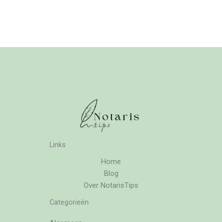
Links
Home
Blog
Over NotarisTips
Categorieën