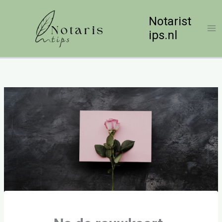
Ga
naar
Notarist
de
ips.nl
inhoud