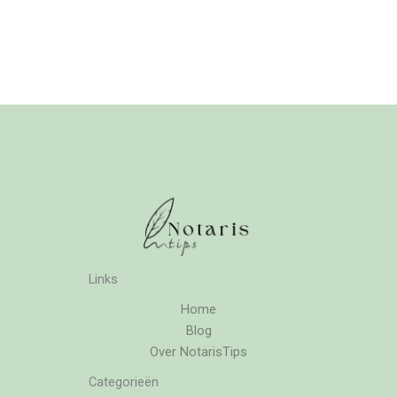
Links
Home
Blog
Over NotarisTips
Categorieën