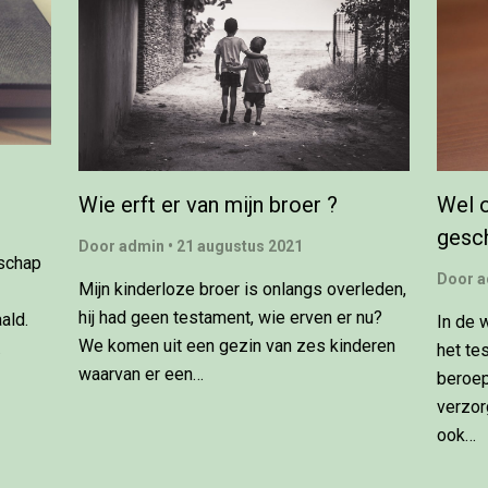
Wie erft er van mijn broer ?
Wel o
gesc
Door
admin
•
21 augustus 2021
nschap
Door
a
Mijn kinderloze broer is onlangs overleden,
hij had geen testament, wie erven er nu?
ald.
In de 
We komen uit een gezin van zes kinderen
…
het te
waarvan er een…
beroe
verzor
ook…