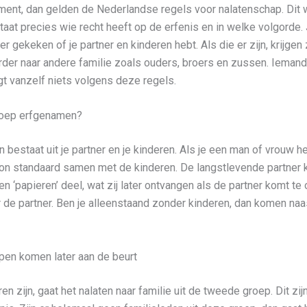
tament, dan gelden de Nederlandse regels voor nalatenschap. Dit
aat precies wie recht heeft op de erfenis en in welke volgorde.
er gekeken of je partner en kinderen hebt. Als die er zijn, krijgen z
erder naar andere familie zoals ouders, broers en zussen. Iemand di
gt vanzelf niets volgens deze regels.
groep erfgenamen?
bestaat uit je partner en je kinderen. Als je een man of vrouw h
oon standaard samen met de kinderen. De langstlevende partner kr
en ‘papieren’ deel, wat zij later ontvangen als de partner komt te 
ar de partner. Ben je alleenstaand zonder kinderen, dan komen na
pen komen later aan de beurt
en zijn, gaat het nalaten naar familie uit de tweede groep. Dit zij