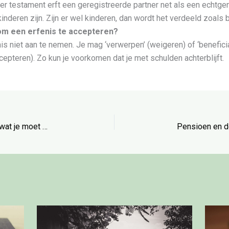
der testament erft een geregistreerde partner net als een echtgen
kinderen zijn. Zijn er wel kinderen, dan wordt het verdeeld zoals b
 om een erfenis te accepteren?
is niet aan te nemen. Je mag ‘verwerpen’ (weigeren) of ‘benefici
cepteren). Zo kun je voorkomen dat je met schulden achterblijft.
Wat kost een testament aanpassen: alles wat je moet weten over nalaten
n