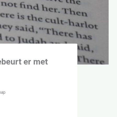
ebeurt er met
chap