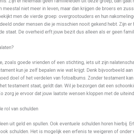
nis. Zijn er helemaal geen familieleden uit deze groep, dan gaat
ijn meestal niet meer in leven, maar dan krijgen de broers en zus
 bekijkt men de vierde groep: overgrootouders en hun nakomeling
deeld onder mensen die je misschien nooit gekend hebt. Zijn er
de staat. De overheid erft jouw bezit dus alleen als er geen famil
alaten?
ie, zoals goede vrienden of een stichting, iets uit zijn nalatensc
ament kun je zelf bepalen wie wat krijgt. Denk bijvoorbeeld aan 
goed doel of het verdelen van fotoalbums. Zonder testament kan e
 het testament staat, geldt dan. Wil je bezorgen dat een schoonkind
. Zo zorg je ervoor dat jouw laatste wensen kloppen met de uiteind
e rol van schulden
alleen uit geld en spullen. Ook eventuele schulden horen hierbij. 
n ook schulden. Het is mogelijk een erfenis te weigeren of onder