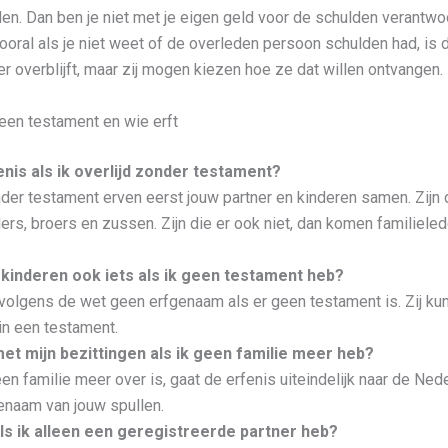
den. Dan ben je niet met je eigen geld voor de schulden verantwoor
oral als je niet weet of de overleden persoon schulden had, is d
er overblijft, maar zij mogen kiezen hoe ze dat willen ontvangen.
een testament en wie erft
enis als ik overlijd zonder testament?
onder testament erven eerst jouw partner en kinderen samen. Zijn d
ders, broers en zussen. Zijn die er ook niet, dan komen familiele
efkinderen ook iets als ik geen testament heb?
 volgens de wet geen erfgenaam als er geen testament is. Zij kun
 in een testament.
et mijn bezittingen als ik geen familie meer heb?
en familie meer over is, gaat de erfenis uiteindelijk naar de Ned
enaam van jouw spullen.
ls ik alleen een geregistreerde partner heb?