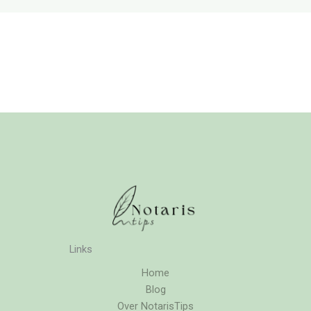
Links
Home
Blog
Over NotarisTips