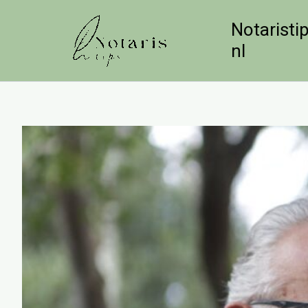
Ga
naar
Notaristip
de
nl
inhoud