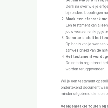
Bepaal wat je wilt rege
Denk na over wie je erfge
bijzondere bepalingen nod
Maak een afspraak met
Een testament kan alleen
jouw wensen en krijg je a
De notaris stelt het t
Op basis van je wensen w
aanwezigheid van de nota
Het testament wordt g
De notaris registreert he
worden teruggevonden.
Wil je een testament opstel
ondertekend document waarin 
minder uitgebreid dan een o
Veelgemaakte fouten bij 