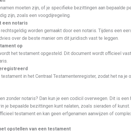
len
namen moeten zijn, of je specifieke bezittingen aan bepaalde pe
ig zijn, zoals een voogdijregeling.
 een notaris
 rechtsgeldig worden gemaakt door een notaris. Tijdens een ee
dvies over de beste manier om dit juridisch vast te leggen.
estament op
ordt het testament opgesteld. Dit document wordt officieel vas
ris.
eregistreerd
t testament in het Centraal Testamentenregister, zodat het na je 
len zonder notaris? Dan kun je een codicil overwegen. Dit is ee
je bepaalde bezittingen kunt nalaten, zoals sieraden of kunst. L
fficieel testament en kan geen erfgenamen aanwijzen of comple
het opstellen van een testament