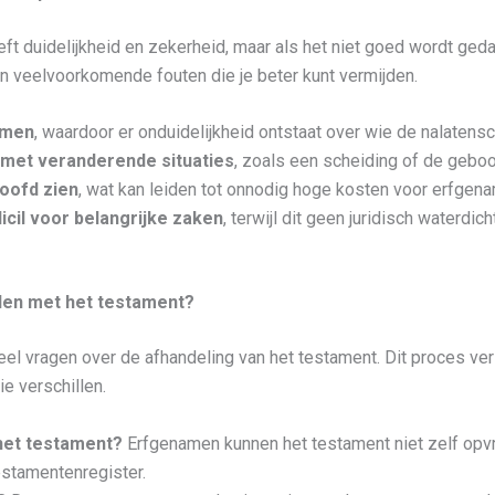
ft duidelijkheid en zekerheid, maar als het niet goed wordt geda
jn veelvoorkomende fouten die je beter kunt vermijden.
emen
, waardoor er onduidelijkheid ontstaat over wie de nalatensc
met veranderende situaties
, zoals een scheiding of de geboo
hoofd zien
, wat kan leiden tot onnodig hoge kosten voor erfgen
cil voor belangrijke zaken
, terwijl dit geen juridisch waterdic
jden met het testament?
veel vragen over de afhandeling van het testament. Dit proces ve
ie verschillen.
 het testament?
Erfgenamen kunnen het testament niet zelf opvra
estamentenregister.