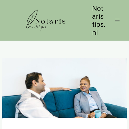
Ga
Not
naar
aris
de
tips.
inhoud
nl