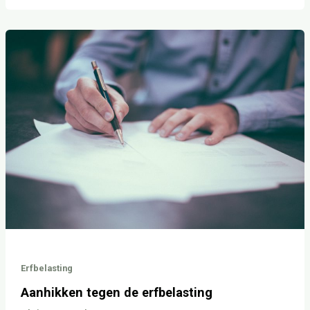
Aanhikken
tegen
de
erfbelasting
Erfbelasting
Aanhikken tegen de erfbelasting