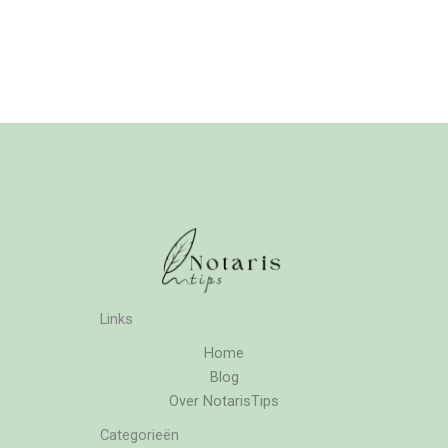
Links
Home
Blog
Over NotarisTips
Categorieën