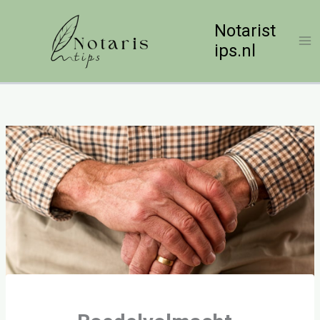
Ga
naar
Notarist
de
ips.nl
inhoud